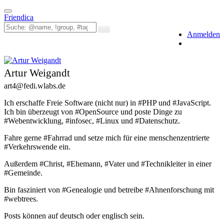
Toggle
Friendica
navigation
Anmelden
Artur Weigandt
art4
@fedi
.wlabs
.de
Ich erschaffe Freie Software (nicht nur) in #PHP und #JavaScript.
Ich bin überzeugt von #OpenSource und poste Dinge zu
#Webentwicklung, #infosec, #Linux und #Datenschutz.
Fahre gerne #Fahrrad und setze mich für eine menschenzentrierte
#Verkehrswende ein.
Außerdem #Christ, #Ehemann, #Vater und #Technikleiter in einer
#Gemeinde.
Bin fasziniert von #Genealogie und betreibe #Ahnenforschung mit
#webtrees.
Posts können auf deutsch oder englisch sein.