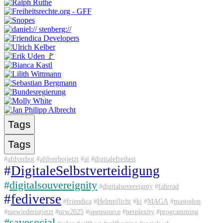
Tags
Tags
#
afdverbot
#
afdverbotjetzt
#
ai
#
digitalefreiheit
#
DigitaleSelbstverteidigung
#
digitalsouvereignity
#
digitalsovereignty
#
fahrrad
#
fediverse
#
friendica
#
Helmpflicht
#
ki
#
MAGA
#
mastodon
#
niewiederistjetzt
#
nrw2025
#
opensource
#
perplexity
#
programming
#
savesocial