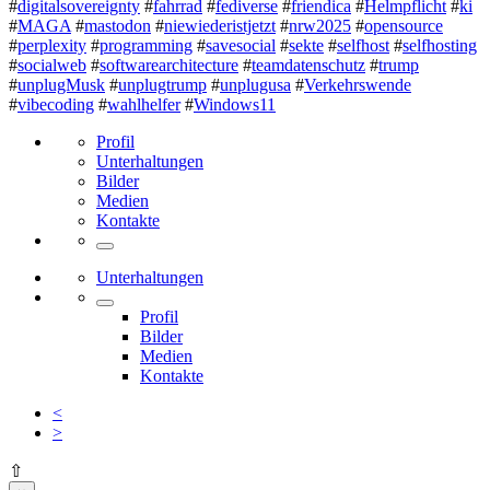
#
digitalsovereignty
#
fahrrad
#
fediverse
#
friendica
#
Helmpflicht
#
ki
#
MAGA
#
mastodon
#
niewiederistjetzt
#
nrw2025
#
opensource
#
perplexity
#
programming
#
savesocial
#
sekte
#
selfhost
#
selfhosting
#
socialweb
#
softwarearchitecture
#
teamdatenschutz
#
trump
#
unplugMusk
#
unplugtrump
#
unplugusa
#
Verkehrswende
#
vibecoding
#
wahlhelfer
#
Windows11
Profil
Unterhaltungen
Bilder
Medien
Kontakte
Unterhaltungen
Profil
Bilder
Medien
Kontakte
<
>
⇧