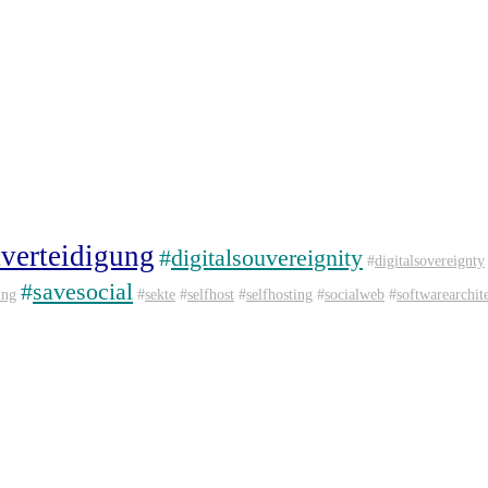
tverteidigung
#
digitalsouvereignity
#
digitalsovereignty
#
savesocial
ing
#
sekte
#
selfhost
#
selfhosting
#
socialweb
#
softwarearchit