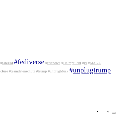
#
fediverse
#
fahrrad
#
friendica
#
Helmpflicht
#
ki
#
MAGA
#
unplugtrump
ecture
#
teamdatenschutz
#
trump
#
unplugMusk