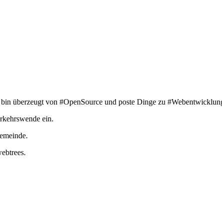
Ich bin überzeugt von #OpenSource und poste Dinge zu #Webentwicklun
erkehrswende ein.
Gemeinde.
ebtrees.