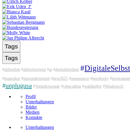
Tags
Tags
#
DigitaleSelbs
#
afdverbot
#
afdverbotjetzt
#
ai
#
digitalefreiheit
#
mastodon
#
niewiederistjetzt
#
nrw2025
#
opensource
#
perplexity
#
programm
#
unplugusa
#
Verkehrswende
#
vibecoding
#
wahlhelfer
#
Windows11
Profil
Unterhaltungen
Bilder
Medien
Kontakte
Unterhaltungen