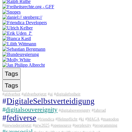
Tags
Tags
#
afdverbot
#
afdverbotjetzt
#
ai
#
digitalefreiheit
#
DigitaleSelbstverteidigung
#
digitalsouvereignity
#
digitalsovereignty
#
fahrrad
#
fediverse
#
friendica
#
Helmpflicht
#
ki
#
MAGA
#
mastodon
#
niewiederistjetzt
#
nrw2025
#
opensource
#
perplexity
#
programming
#
savesocial