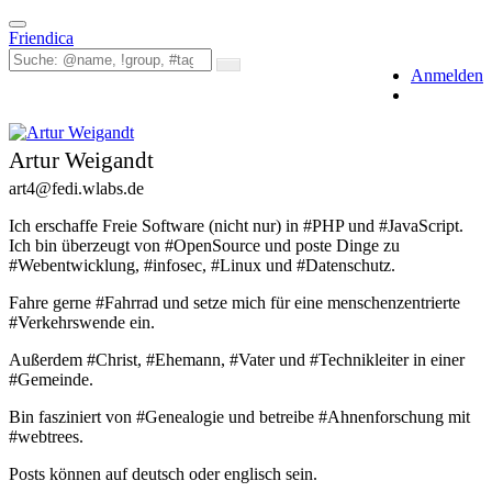
Toggle
Friendica
navigation
Anmelden
Artur Weigandt
art4
@fedi
.wlabs
.de
Ich erschaffe Freie Software (nicht nur) in #PHP und #JavaScript.
Ich bin überzeugt von #OpenSource und poste Dinge zu
#Webentwicklung, #infosec, #Linux und #Datenschutz.
Fahre gerne #Fahrrad und setze mich für eine menschenzentrierte
#Verkehrswende ein.
Außerdem #Christ, #Ehemann, #Vater und #Technikleiter in einer
#Gemeinde.
Bin fasziniert von #Genealogie und betreibe #Ahnenforschung mit
#webtrees.
Posts können auf deutsch oder englisch sein.