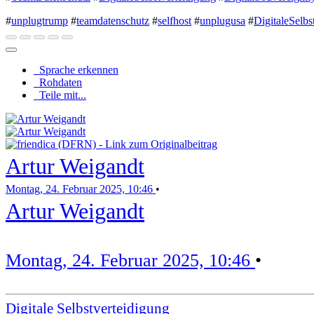
#
unplugtrump
#
teamdatenschutz
#
selfhost
#
unplugusa
#
DigitaleSelbs
Sprache erkennen
Rohdaten
Teile mit...
Artur Weigandt
Montag, 24. Februar 2025, 10:46
•
Artur Weigandt
Montag, 24. Februar 2025, 10:46
•
Digitale Selbstverteidigung