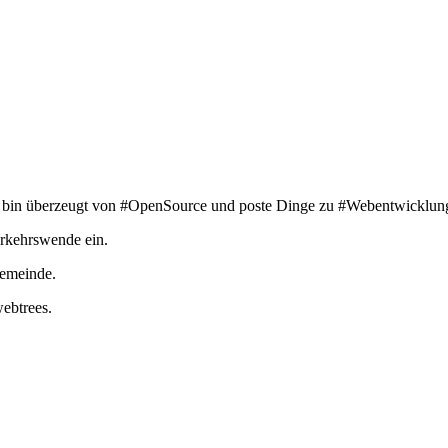
Ich bin überzeugt von #OpenSource und poste Dinge zu #Webentwicklun
erkehrswende ein.
Gemeinde.
ebtrees.