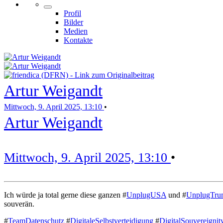
Profil
Bilder
Medien
Kontakte
Artur Weigandt
Mittwoch, 9. April 2025, 13:10
•
Artur Weigandt
Mittwoch, 9. April 2025, 13:10
•
Ich würde ja total gerne diese ganzen #
UnplugUSA
und #
UnplugTru
souverän.
#
TeamDatenschutz
#
DigitaleSelbstverteidigung
#
DigitalSouvereignit