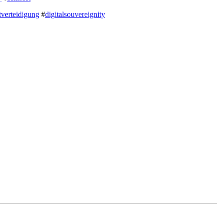
tverteidigung
#
digitalsouvereignity