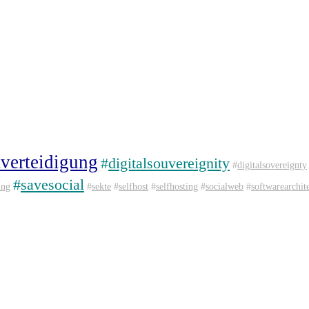
tverteidigung
#
digitalsouvereignity
#
digitalsovereignty
#
savesocial
ing
#
sekte
#
selfhost
#
selfhosting
#
socialweb
#
softwarearchit