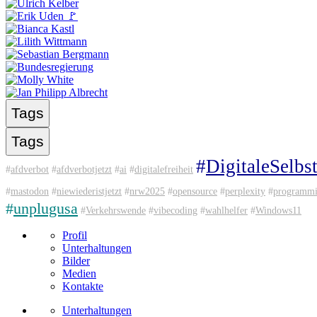
Tags
Tags
#
DigitaleSelbs
#
afdverbot
#
afdverbotjetzt
#
ai
#
digitalefreiheit
#
mastodon
#
niewiederistjetzt
#
nrw2025
#
opensource
#
perplexity
#
programm
#
unplugusa
#
Verkehrswende
#
vibecoding
#
wahlhelfer
#
Windows11
Profil
Unterhaltungen
Bilder
Medien
Kontakte
Unterhaltungen