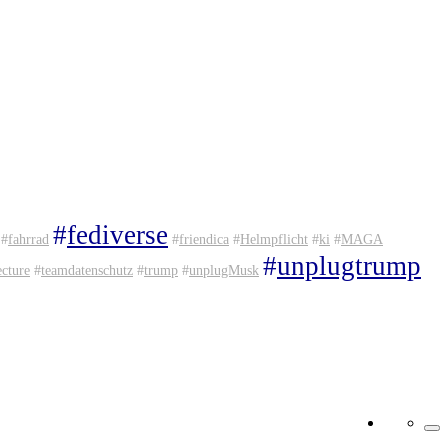
#
fediverse
#
fahrrad
#
friendica
#
Helmpflicht
#
ki
#
MAGA
#
unplugtrump
ecture
#
teamdatenschutz
#
trump
#
unplugMusk