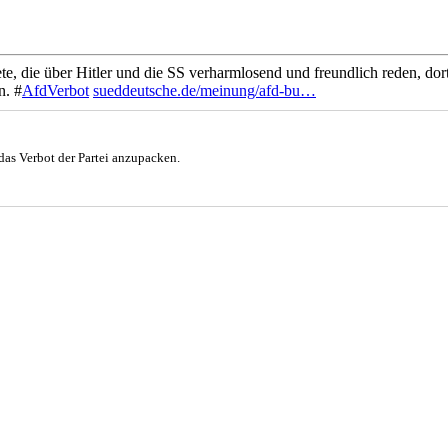
te, die über Hitler und die SS verharmlosend und freundlich reden, dort
n. #
AfdVerbot
sueddeutsche.de/meinung/afd-bu…
das Verbot der Partei anzupacken.