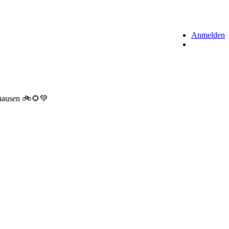
Anmelden
dhausen 🚲🌻💚