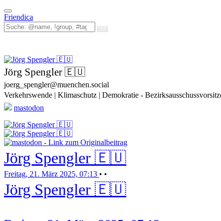
Toggle
Friendica
navigation
Jörg Spengler 🇪🇺
joerg_spengler@muenchen.social
Verkehrswende | Klimaschutz | Demokratie - Bezirksausschussvorsi
mastodon
Jörg Spengler 🇪🇺
Freitag, 21. März 2025, 07:13
•
•
Jörg Spengler 🇪🇺