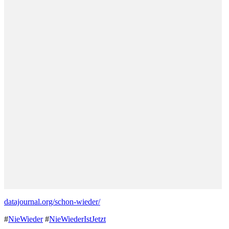
datajournal.org/schon-wieder/
#
NieWieder
#
NieWiederIstJetzt