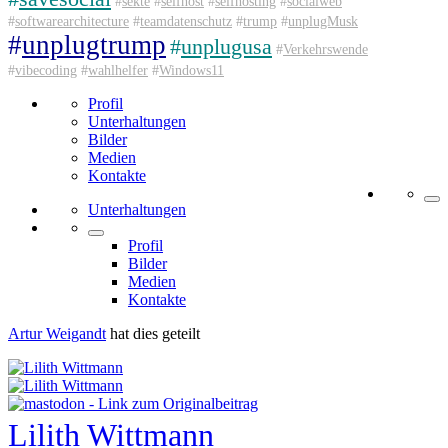
#
sekte
#
selfhost
#
selfhosting
#
socialweb
#
softwarearchitecture
#
teamdatenschutz
#
trump
#
unplugMusk
#
unplugtrump
#
unplugusa
#
Verkehrswende
#
vibecoding
#
wahlhelfer
#
Windows11
Profil
Unterhaltungen
Bilder
Medien
Kontakte
Unterhaltungen
Profil
Bilder
Medien
Kontakte
Artur Weigandt
hat dies geteilt
Lilith Wittmann