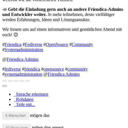
📣
Gebt die Einladung gern auch an andere Friendica-Admins
und Entwickler weiter.
Je mehr teilnehmen, desto vielfältiger
werden Erfahrungen, Ideen und Lösungsansätze.
Wir freuen uns auf einen informativen und gemütlichen Abend mit
euch! 😊
#
Friendica
#
Fediverse
#
OpenSource
#
Community
#
Systemadministration
@
Friendica Admins
#
fediverse
#
friendica
#
opensource
#
community
#
systemadministration
@
Friendica Admins
Sprache erkennen
Rohdaten
Teile mit...
mögen das
6 Menschen
teilten dies erneut
10 Menschen