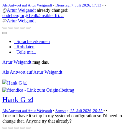
Als Antwort auf Artur Weigandt
•
Dienstag, 7. Juli 2026, 17:13
•
•
@
Artur Weigandt
already changed:
codeberg.org/Tealk/ansible_fri…
@
Artur Weigandt
Sprache erkennen
Rohdaten
Teile mit...
Artur Weigandt
mag das.
Als Antwort auf Artur Weigandt
Hank G ☑️
Als Antwort auf Artur Weigandt
•
Samstag, 25. Juli 2026, 20:55
•
•
I mean I have it setup in my systemd configuration so I'd need to
change that. Anyone try that already?