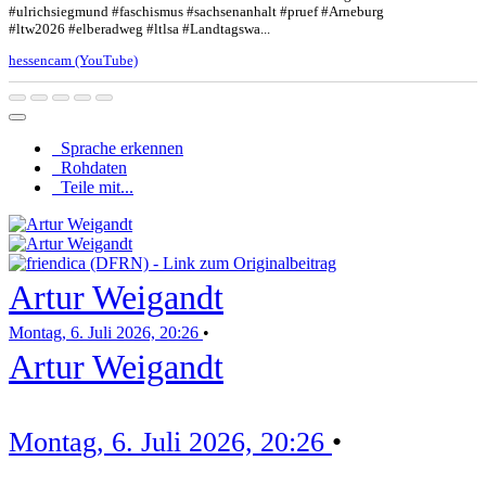
#ulrichsiegmund #faschismus #sachsenanhalt #pruef #Arneburg
#ltw2026 #elberadweg #ltlsa #Landtagswa...
hessencam (YouTube)
Sprache erkennen
Rohdaten
Teile mit...
Artur Weigandt
Montag, 6. Juli 2026, 20:26
•
Artur Weigandt
Montag, 6. Juli 2026, 20:26
•