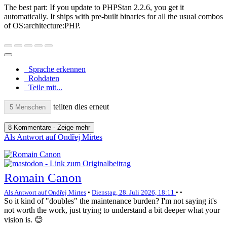
The best part: If you update to PHPStan 2.2.6, you get it
automatically. It ships with pre-built binaries for all the usual combos
of OS:architecture:PHP.
Sprache erkennen
Rohdaten
Teile mit...
teilten dies erneut
5 Menschen
8 Kommentare - Zeige mehr
Als Antwort auf Ondřej Mirtes
Romain Canon
Als Antwort auf Ondřej Mirtes
•
Dienstag, 28. Juli 2026, 18:11
•
•
So it kind of "doubles" the maintenance burden? I'm not saying it's
not worth the work, just trying to understand a bit deeper what your
vision is. 😊