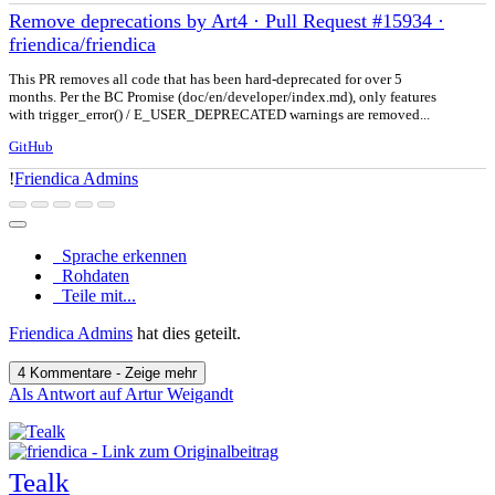
Remove deprecations by Art4 · Pull Request #15934 ·
friendica/friendica
This PR removes all code that has been hard-deprecated for over 5
months. Per the BC Promise (doc/en/developer/index.md), only features
with trigger_error() / E_USER_DEPRECATED warnings are removed...
GitHub
!
Friendica Admins
Sprache erkennen
Rohdaten
Teile mit...
Friendica Admins
hat dies geteilt.
4 Kommentare - Zeige mehr
Als Antwort auf Artur Weigandt
Tealk