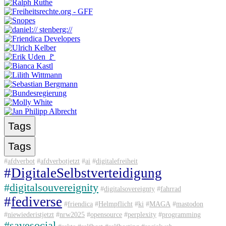
Tags
Tags
#
afdverbot
#
afdverbotjetzt
#
ai
#
digitalefreiheit
#
DigitaleSelbstverteidigung
#
digitalsouvereignity
#
digitalsovereignty
#
fahrrad
#
fediverse
#
friendica
#
Helmpflicht
#
ki
#
MAGA
#
mastodon
#
niewiederistjetzt
#
nrw2025
#
opensource
#
perplexity
#
programming
#
savesocial