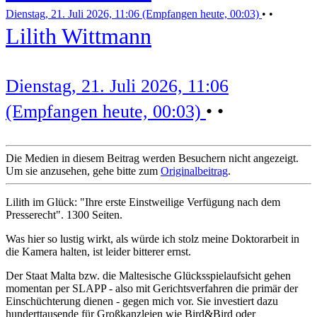
Dienstag, 21. Juli 2026, 11:06 (Empfangen heute, 00:03)
•
•
Lilith Wittmann
Dienstag, 21. Juli 2026, 11:06
(Empfangen heute, 00:03)
•
•
Die Medien in diesem Beitrag werden Besuchern nicht angezeigt.
Um sie anzusehen, gehe bitte zum
Originalbeitrag
.
Lilith im Glück: "Ihre erste Einstweilige Verfügung nach dem
Presserecht". 1300 Seiten.
Was hier so lustig wirkt, als würde ich stolz meine Doktorarbeit in
die Kamera halten, ist leider bitterer ernst.
Der Staat Malta bzw. die Maltesische Glücksspielaufsicht gehen
momentan per SLAPP - also mit Gerichtsverfahren die primär der
Einschüchterung dienen - gegen mich vor. Sie investiert dazu
hunderttausende für Großkanzleien wie Bird&Bird oder