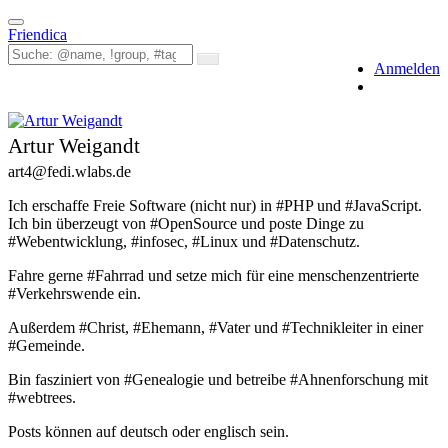
Toggle
Friendica
navigation
Anmelden
Artur Weigandt
art4
@fedi
.wlabs
.de
Ich erschaffe Freie Software (nicht nur) in #PHP und #JavaScript.
Ich bin überzeugt von #OpenSource und poste Dinge zu
#Webentwicklung, #infosec, #Linux und #Datenschutz.
Fahre gerne #Fahrrad und setze mich für eine menschenzentrierte
#Verkehrswende ein.
Außerdem #Christ, #Ehemann, #Vater und #Technikleiter in einer
#Gemeinde.
Bin fasziniert von #Genealogie und betreibe #Ahnenforschung mit
#webtrees.
Posts können auf deutsch oder englisch sein.