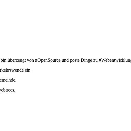
Ich bin überzeugt von #OpenSource und poste Dinge zu #Webentwicklun
erkehrswende ein.
Gemeinde.
ebtrees.