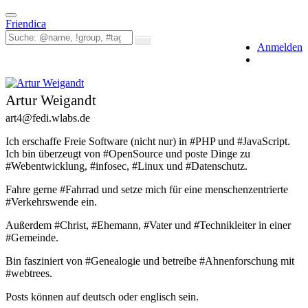
Toggle
Friendica
navigation
Anmelden
Artur Weigandt
art4
@fedi
.wlabs
.de
Ich erschaffe Freie Software (nicht nur) in #PHP und #JavaScript.
Ich bin überzeugt von #OpenSource und poste Dinge zu
#Webentwicklung, #infosec, #Linux und #Datenschutz.
Fahre gerne #Fahrrad und setze mich für eine menschenzentrierte
#Verkehrswende ein.
Außerdem #Christ, #Ehemann, #Vater und #Technikleiter in einer
#Gemeinde.
Bin fasziniert von #Genealogie und betreibe #Ahnenforschung mit
#webtrees.
Posts können auf deutsch oder englisch sein.