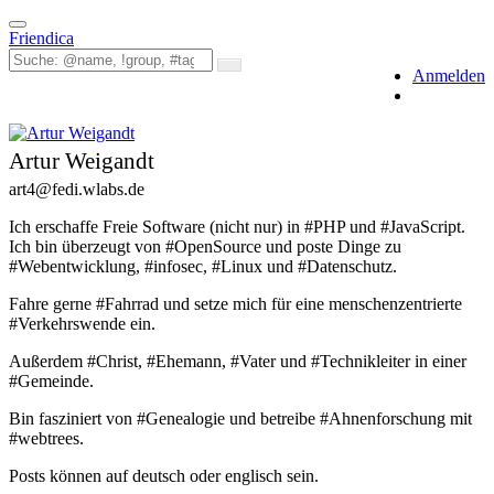
Toggle
Friendica
navigation
Anmelden
Artur Weigandt
art4
@fedi
.wlabs
.de
Ich erschaffe Freie Software (nicht nur) in #PHP und #JavaScript.
Ich bin überzeugt von #OpenSource und poste Dinge zu
#Webentwicklung, #infosec, #Linux und #Datenschutz.
Fahre gerne #Fahrrad und setze mich für eine menschenzentrierte
#Verkehrswende ein.
Außerdem #Christ, #Ehemann, #Vater und #Technikleiter in einer
#Gemeinde.
Bin fasziniert von #Genealogie und betreibe #Ahnenforschung mit
#webtrees.
Posts können auf deutsch oder englisch sein.