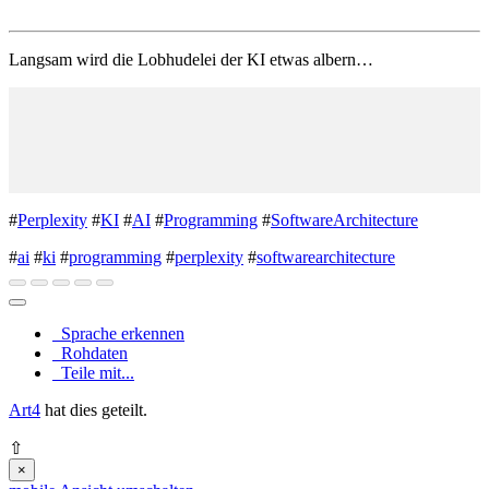
Langsam wird die Lobhudelei der KI etwas albern…
#
Perplexity
#
KI
#
AI
#
Programming
#
SoftwareArchitecture
#
ai
#
ki
#
programming
#
perplexity
#
softwarearchitecture
Sprache erkennen
Rohdaten
Teile mit...
Art4
hat dies geteilt.
⇧
×