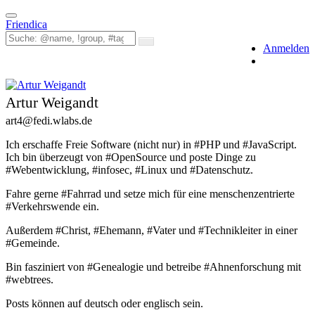
Toggle
Friendica
navigation
Anmelden
Artur Weigandt
art4
@fedi
.wlabs
.de
Ich erschaffe Freie Software (nicht nur) in #PHP und #JavaScript.
Ich bin überzeugt von #OpenSource und poste Dinge zu
#Webentwicklung, #infosec, #Linux und #Datenschutz.
Fahre gerne #Fahrrad und setze mich für eine menschenzentrierte
#Verkehrswende ein.
Außerdem #Christ, #Ehemann, #Vater und #Technikleiter in einer
#Gemeinde.
Bin fasziniert von #Genealogie und betreibe #Ahnenforschung mit
#webtrees.
Posts können auf deutsch oder englisch sein.