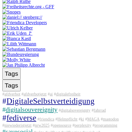
Tags
Tags
#
afdverbot
#
afdverbotjetzt
#
ai
#
digitalefreiheit
#
DigitaleSelbstverteidigung
#
digitalsouvereignity
#
digitalsovereignty
#
fahrrad
#
fediverse
#
friendica
#
Helmpflicht
#
ki
#
MAGA
#
mastodon
#
niewiederistjetzt
#
nrw2025
#
opensource
#
perplexity
#
programming
#
savesocial