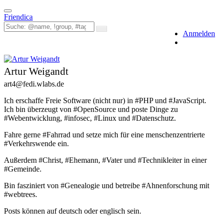
Toggle
Friendica
navigation
Anmelden
Artur Weigandt
art4
@fedi
.wlabs
.de
Ich erschaffe Freie Software (nicht nur) in #PHP und #JavaScript.
Ich bin überzeugt von #OpenSource und poste Dinge zu
#Webentwicklung, #infosec, #Linux und #Datenschutz.
Fahre gerne #Fahrrad und setze mich für eine menschenzentrierte
#Verkehrswende ein.
Außerdem #Christ, #Ehemann, #Vater und #Technikleiter in einer
#Gemeinde.
Bin fasziniert von #Genealogie und betreibe #Ahnenforschung mit
#webtrees.
Posts können auf deutsch oder englisch sein.