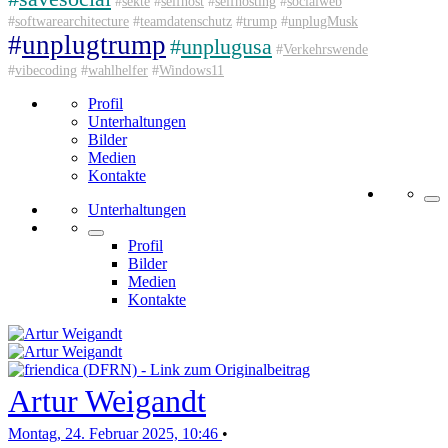
#
sekte
#
selfhost
#
selfhosting
#
socialweb
#
softwarearchitecture
#
teamdatenschutz
#
trump
#
unplugMusk
#
unplugtrump
#
unplugusa
#
Verkehrswende
#
vibecoding
#
wahlhelfer
#
Windows11
Profil
Unterhaltungen
Bilder
Medien
Kontakte
Unterhaltungen
Profil
Bilder
Medien
Kontakte
Artur Weigandt
Montag, 24. Februar 2025, 10:46
•