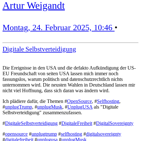
Artur Weigandt
Montag, 24. Februar 2025, 10:46
•
Digitale Selbstverteidigung
Die Ereignisse in den USA und die defakto Aufkündigung der US-
EU Freundschaft von seiten USA lassen mich immer noch
fassungslos, warum politisch und datenschutzrechtlich nichts
unternommen wird. Die neusten Wahlen in Deutschland lassen mir
nicht viel Hoffnung, dass sich daran was ändern wird.
Ich plädiere dafür, die Themen #
OpenSource
, #
Selfhosting
,
#
unplugTrump
, #
unplugMusk
, #
UnplugUSA
als "Digitale
Selbstverteidigung" zusammenzufassen.
#
DigitaleSelbstverteidigung
#
DigitaleFreiheit
#
DigitalSovereignty
#
opensource
#
unplugtrump
#
selfhosting
#
digitalsovereignty
#
digitalefreiheit
#
unplugusa
#
unplugMusk